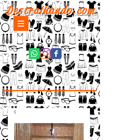
Destralhando.com
CARRINHO: