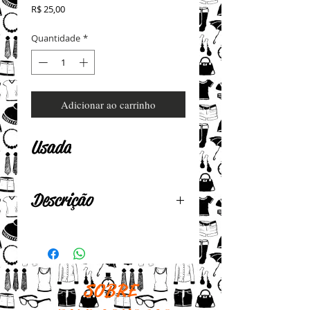
Preço
R$ 25,00
Quantidade
*
Adicionar ao carrinho
Usada
Descrição
Em sarja
Cintura baixa
Boca estreita com zíper
SOBRE