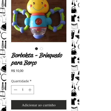
Borboleta - Brinquedo
para Berço
Preço
R$ 10,00
Quantidade
*
Adicionar ao carrinho