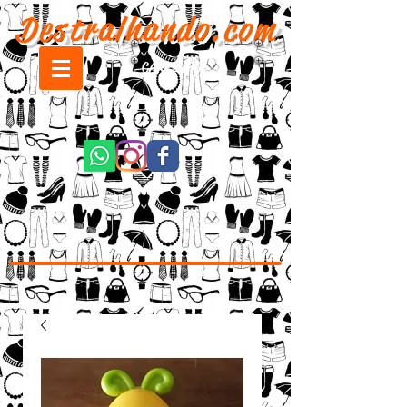
Destralhando.com
CARRINHO: