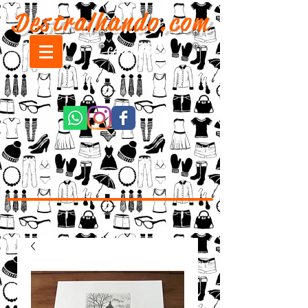
Destralhando.com
CARRINHO: