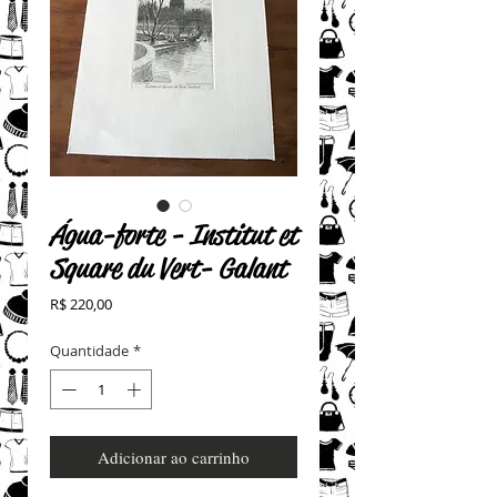
Água-forte - Institut et
Square du Vert- Galant
Preço
R$ 220,00
Quantidade
*
Adicionar ao carrinho